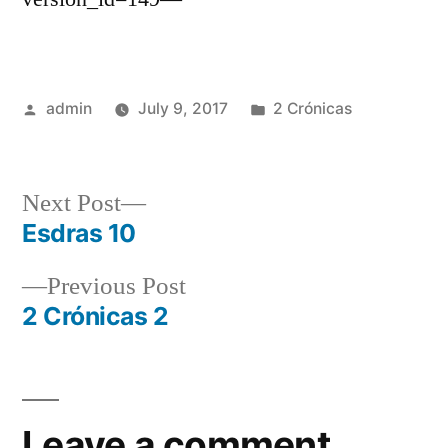
Posted
Posted
admin
July 9, 2017
2 Crónicas
by
in
Next
Next Post
post:
Esdras 10
Post
Previous
Previous Post
navigation
post:
2 Crónicas 2
Leave a comment