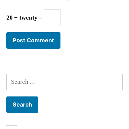
20 − twenty =
Search
for: