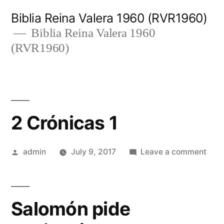
Skip
Biblia Reina Valera 1960 (RVR1960)
to
Biblia Reina Valera 1960
(RVR1960)
content
2 Crónicas 1
Posted
on
admin
July 9, 2017
Leave a comment
by
2
Crón
1
Salomón pide