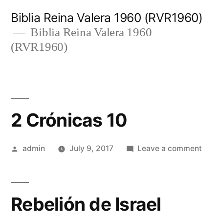
Skip
Biblia Reina Valera 1960 (RVR1960)
to
Biblia Reina Valera 1960
(RVR1960)
content
2 Crónicas 10
Posted
on
admin
July 9, 2017
Leave a comment
by
2
Crón
10
Rebelión de Israel