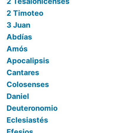
2 Tesalonicenses
2 Timoteo
3 Juan
Abdías
Amós
Apocalipsis
Cantares
Colosenses
Daniel
Deuteronomio
Eclesiastés
Efesios