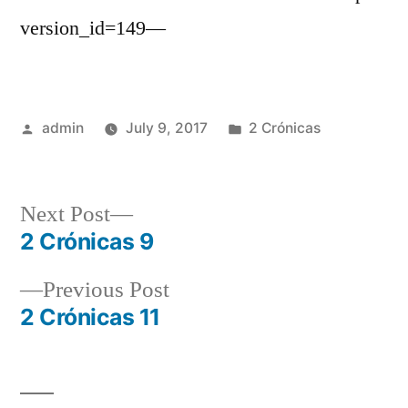
version_id=149—
Posted
Posted
admin
July 9, 2017
2 Crónicas
by
in
Next
Next Post
post:
2 Crónicas 9
Post
Previous
Previous Post
navigation
post:
2 Crónicas 11