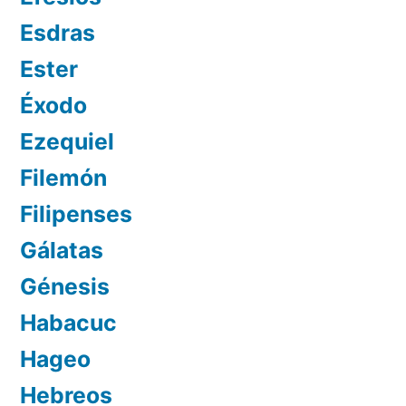
Esdras
Ester
Éxodo
Ezequiel
Filemón
Filipenses
Gálatas
Génesis
Habacuc
Hageo
Hebreos