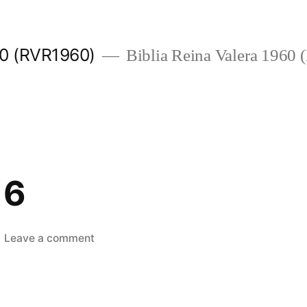
960 (RVR1960)
Biblia Reina Valera 1960
 6
on
Leave a comment
2
Crónicas
6