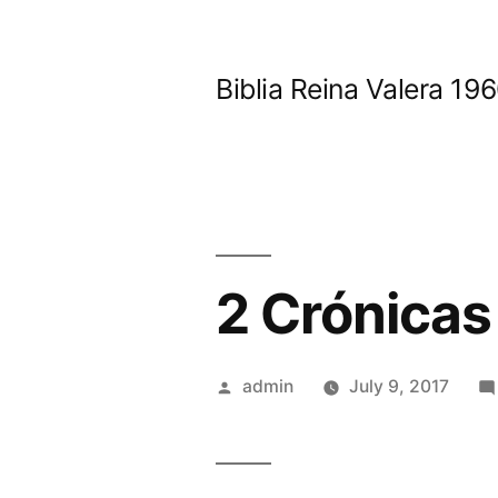
Skip
to
Biblia Reina Valera 1
content
2 Crónicas
Posted
admin
July 9, 2017
by