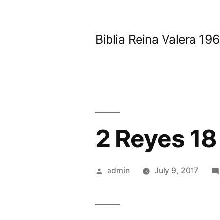
Skip
to
Biblia Reina Valera 1
content
2 Reyes 18
Posted
admin
July 9, 2017
by