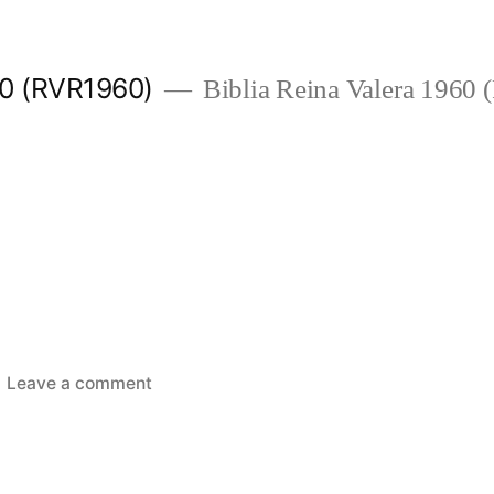
960 (RVR1960)
Biblia Reina Valera 1960
on
Leave a comment
2
Reyes
18