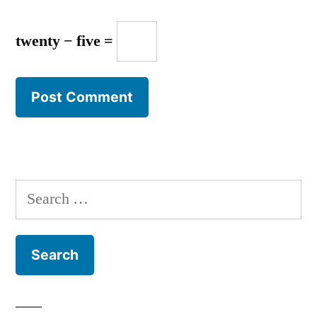
twenty − five =
Search
for: