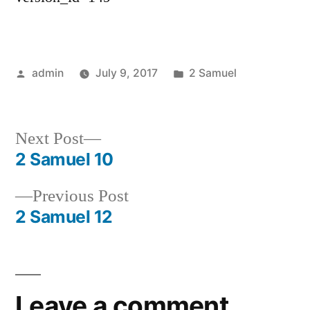
Posted
Posted
admin
July 9, 2017
2 Samuel
by
in
Next
Next Post
post:
2 Samuel 10
Post
Previous
Previous Post
navigation
post:
2 Samuel 12
Leave a comment