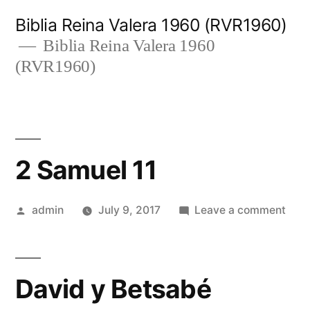
Skip
Biblia Reina Valera 1960 (RVR1960)
to
Biblia Reina Valera 1960
(RVR1960)
content
2 Samuel 11
Posted
on
admin
July 9, 2017
Leave a comment
by
2
Sam
11
David y Betsabé