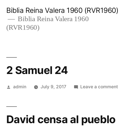
Skip
Biblia Reina Valera 1960 (RVR1960)
to
Biblia Reina Valera 1960
(RVR1960)
content
2 Samuel 24
Posted
on
admin
July 9, 2017
Leave a comment
by
2
Sam
24
David censa al pueblo