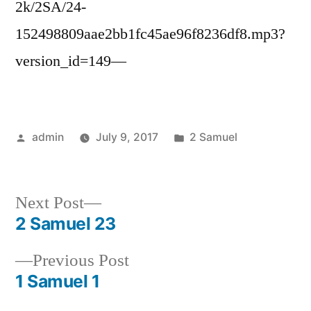
2k/2SA/24-
152498809aae2bb1fc45ae96f8236df8.mp3?
version_id=149—
Posted
Posted
admin
July 9, 2017
2 Samuel
by
in
Next
Next Post
post:
2 Samuel 23
Post
Previous
Previous Post
navigation
post:
1 Samuel 1