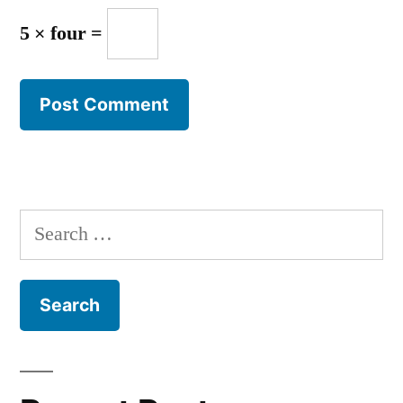
5 × four =
Search
for: