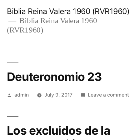
Skip
Biblia Reina Valera 1960 (RVR1960)
to
Biblia Reina Valera 1960
(RVR1960)
content
Deuteronomio 23
Posted
on
admin
July 9, 2017
Leave a comment
by
Deut
23
Los excluidos de la