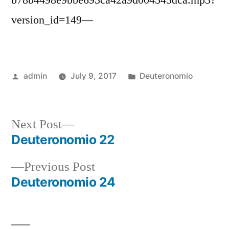
b78b4498e9bbe693ca42a9d004545dca.mp3?
version_id=149—
Posted
Posted
admin
July 9, 2017
Deuteronomio
by
in
Next
Next Post
post:
Deuteronomio 22
Post
Previous
Previous Post
navigation
post:
Deuteronomio 24