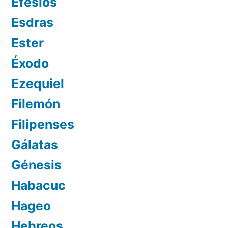
Efesios
Esdras
Ester
Éxodo
Ezequiel
Filemón
Filipenses
Gálatas
Génesis
Habacuc
Hageo
Hebreos