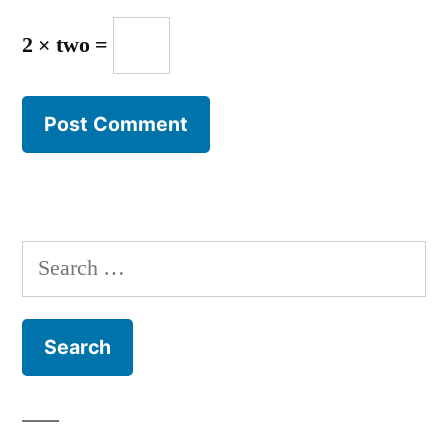
2 × two =
Search
for: