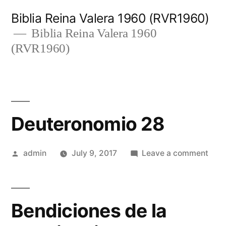
Skip
Biblia Reina Valera 1960 (RVR1960)
to
Biblia Reina Valera 1960
(RVR1960)
content
Deuteronomio 28
Posted
on
admin
July 9, 2017
Leave a comment
by
Deut
28
Bendiciones de la