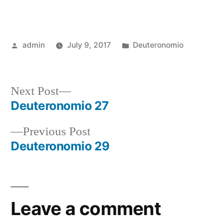
Posted
Posted
admin
July 9, 2017
Deuteronomio
by
in
Next
Next Post
post:
Deuteronomio 27
Post
Previous
Previous Post
navigation
post:
Deuteronomio 29
Leave a comment