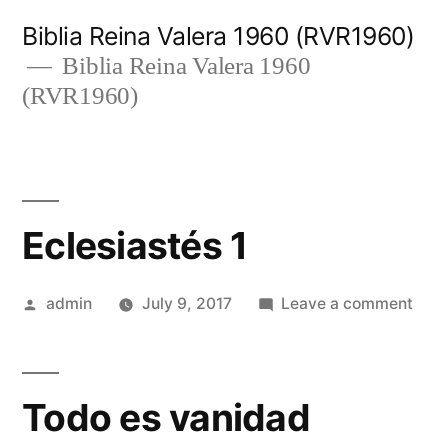
Skip
Biblia Reina Valera 1960 (RVR1960)
to
Biblia Reina Valera 1960
(RVR1960)
content
Eclesiastés 1
Posted
on
admin
July 9, 2017
Leave a comment
by
Ecle
1
Todo es vanidad