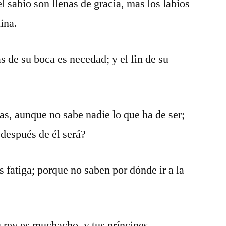
l sabio son llenas de gracia, mas los labios
ina.
as de su boca es necedad; y el fin de su
as, aunque no sabe nadie lo que ha de ser;
 después de él será?
os fatiga; porque no saben por dónde ir a la
tu rey es muchacho, y tus príncipes