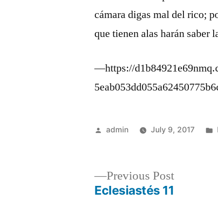
cámara digas mal del rico; po
que tienen alas harán saber l
—https://d1b84921e69nmq.c
5eab053dd055a62450775b6
Posted
admin
July 9, 2017
by
Previous
Previous Post
post:
Eclesiastés 11
Post