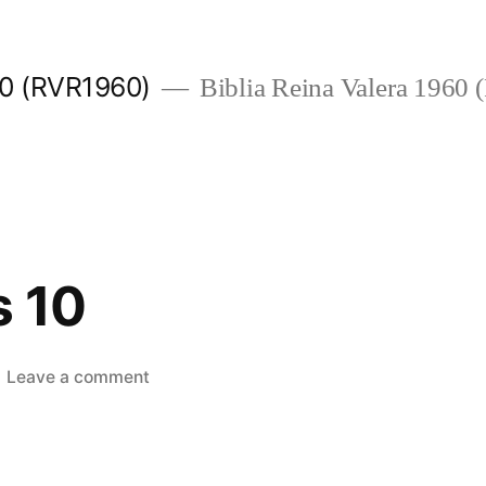
960 (RVR1960)
Biblia Reina Valera 1960
s 10
on
Leave a comment
Eclesiastés
10