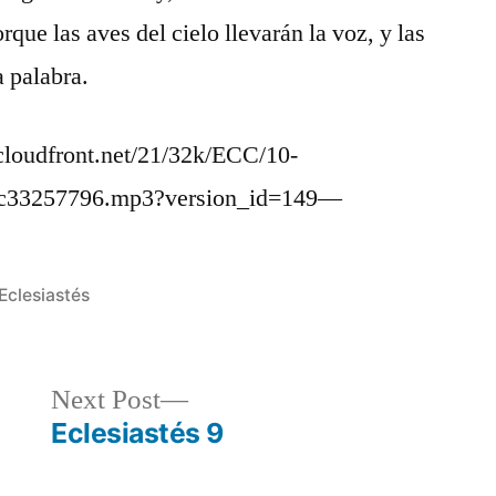
rque las aves del cielo llevarán la voz, y las
a palabra.
loudfront.net/21/32k/ECC/10-
c33257796.mp3?version_id=149—
Posted
Eclesiastés
in
Next
Next Post
post:
Eclesiastés 9