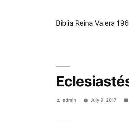
Skip
to
Biblia Reina Valera 1
content
Eclesiasté
Posted
admin
July 9, 2017
by