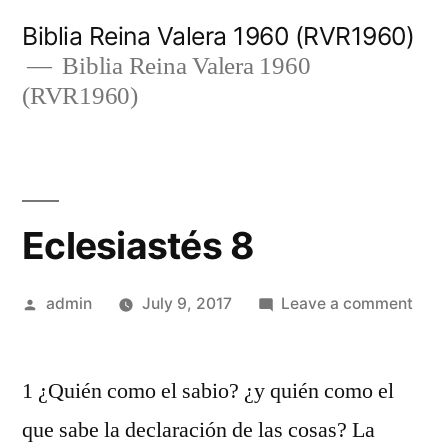
Skip
Biblia Reina Valera 1960 (RVR1960)
to
Biblia Reina Valera 1960
(RVR1960)
content
Eclesiastés 8
Posted
on
admin
July 9, 2017
Leave a comment
by
Ecle
8
1 ¿Quién como el sabio? ¿y quién como el
que sabe la declaración de las cosas? La