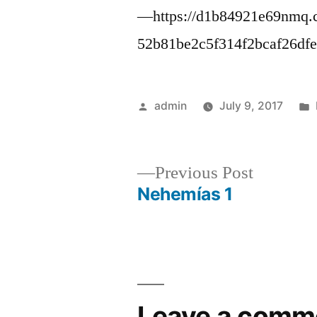
—https://d1b84921e69nmq.c
52b81be2c5f314f2bcaf26df
Posted
admin
July 9, 2017
by
Previous
Previous Post
post:
Nehemías 1
Post
navigation
Leave a comm