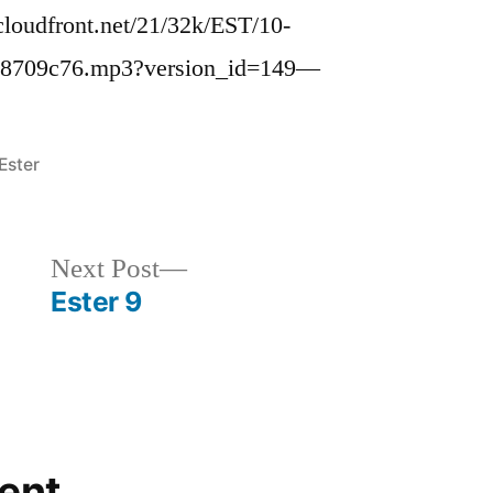
loudfront.net/21/32k/EST/10-
e8709c76.mp3?version_id=149—
Posted
Ester
in
Next
Next Post
post:
Ester 9
ent