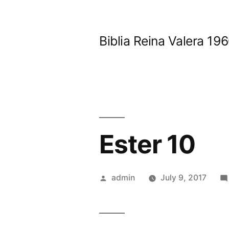
Skip
to
Biblia Reina Valera 1
content
Ester 10
Posted
admin
July 9, 2017
by