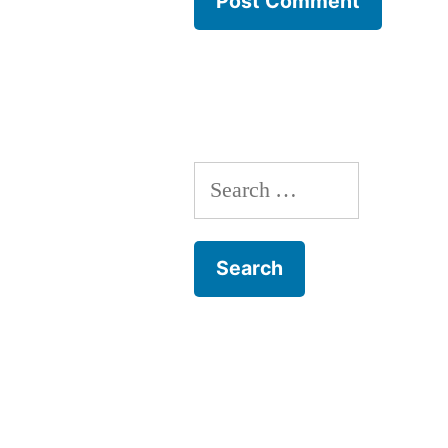
Search
for: