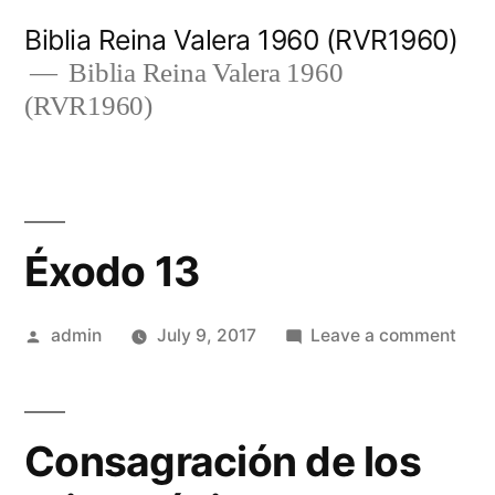
Skip
Biblia Reina Valera 1960 (RVR1960)
to
Biblia Reina Valera 1960
(RVR1960)
content
Éxodo 13
Posted
on
admin
July 9, 2017
Leave a comment
by
Éxo
13
Consagración de los