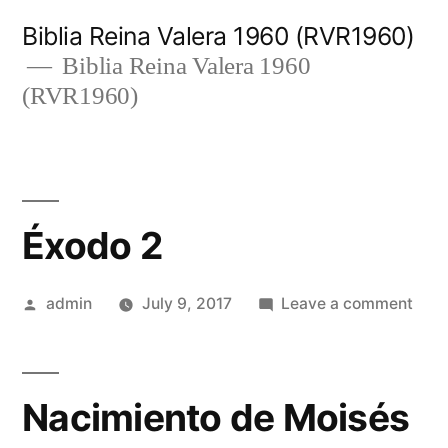
Skip
Biblia Reina Valera 1960 (RVR1960)
to
Biblia Reina Valera 1960
(RVR1960)
content
Éxodo 2
Posted
on
admin
July 9, 2017
Leave a comment
by
Éxo
2
Nacimiento de Moisés