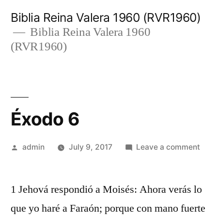
Skip
Biblia Reina Valera 1960 (RVR1960)
to
Biblia Reina Valera 1960
(RVR1960)
content
Éxodo 6
Posted
on
admin
July 9, 2017
Leave a comment
by
Éxo
6
1 Jehová respondió a Moisés: Ahora verás lo
que yo haré a Faraón; porque con mano fuerte