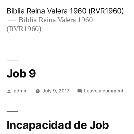
Skip
Biblia Reina Valera 1960 (RVR1960)
to
Biblia Reina Valera 1960
(RVR1960)
content
Job 9
Posted
on
admin
July 9, 2017
Leave a comment
by
Job
9
Incapacidad de Job