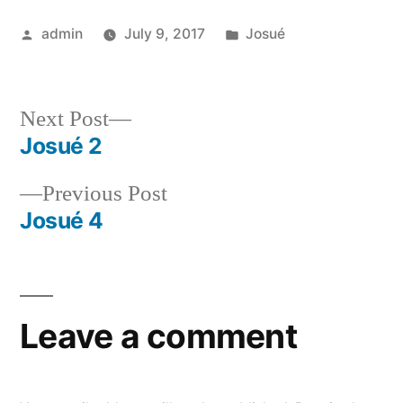
Posted
Posted
admin
July 9, 2017
Josué
by
in
Next
Next Post
post:
Josué 2
Post
Previous
Previous Post
navigation
post:
Josué 4
Leave a comment