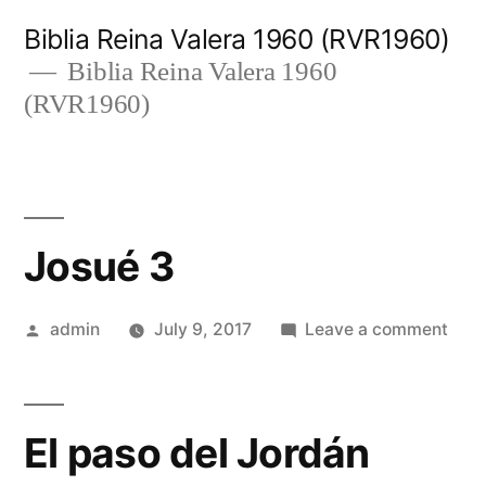
Skip
Biblia Reina Valera 1960 (RVR1960)
to
Biblia Reina Valera 1960
(RVR1960)
content
Josué 3
Posted
on
admin
July 9, 2017
Leave a comment
by
Josu
3
El paso del Jordán