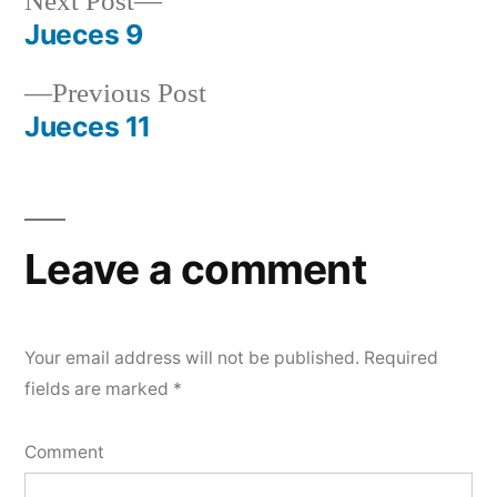
Next
Next Post
post:
Jueces 9
Post
Previous
Previous Post
navigation
post:
Jueces 11
Leave a comment
Your email address will not be published.
Required
fields are marked
*
Comment