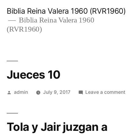
Skip
Biblia Reina Valera 1960 (RVR1960)
to
Biblia Reina Valera 1960
(RVR1960)
content
Jueces 10
Posted
on
admin
July 9, 2017
Leave a comment
by
Juec
10
Tola y Jair juzgan a