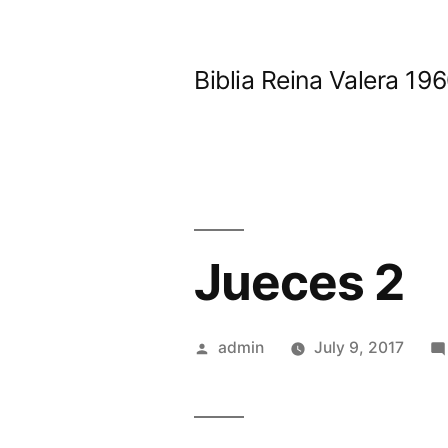
Skip
to
Biblia Reina Valera 1
content
Jueces 2
Posted
admin
July 9, 2017
by