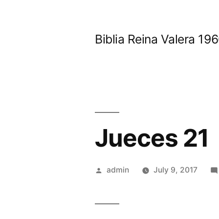
Skip
to
Biblia Reina Valera 1
content
Jueces 21
Posted
admin
July 9, 2017
by