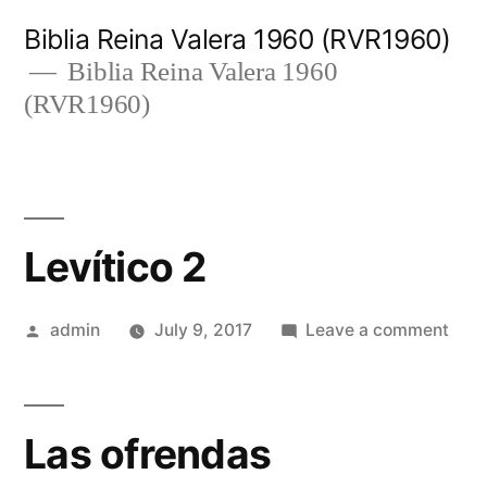
Skip
Biblia Reina Valera 1960 (RVR1960)
to
Biblia Reina Valera 1960
(RVR1960)
content
Levítico 2
Posted
on
admin
July 9, 2017
Leave a comment
by
Leví
2
Las ofrendas