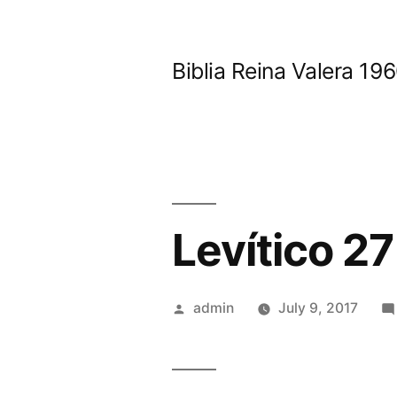
Skip
to
Biblia Reina Valera 1
content
Levítico 27
Posted
admin
July 9, 2017
by