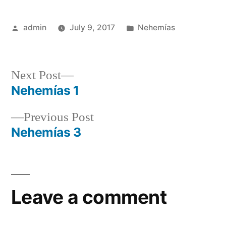
Posted
Posted
admin
July 9, 2017
Nehemías
by
in
Next
Next Post
post:
Nehemías 1
Post
Previous
Previous Post
navigation
post:
Nehemías 3
Leave a comment