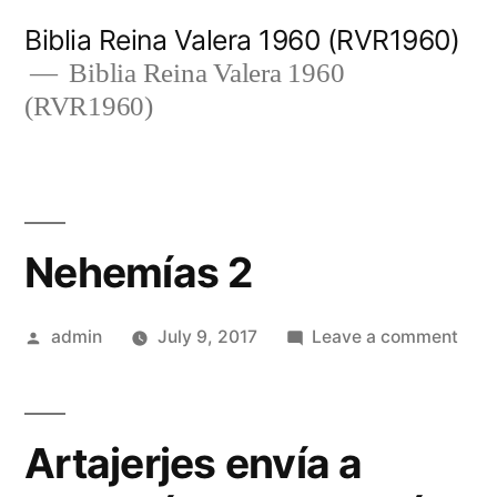
Skip
Biblia Reina Valera 1960 (RVR1960)
to
Biblia Reina Valera 1960
(RVR1960)
content
Nehemías 2
Posted
on
admin
July 9, 2017
Leave a comment
by
Neh
2
Artajerjes envía a