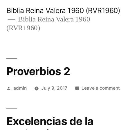
Skip
Biblia Reina Valera 1960 (RVR1960)
to
Biblia Reina Valera 1960
(RVR1960)
content
Proverbios 2
Posted
on
admin
July 9, 2017
Leave a comment
by
Prov
2
Excelencias de la