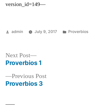
version_id=149—
Posted
Posted
admin
July 9, 2017
Proverbios
by
in
Next
Next Post
post:
Proverbios 1
Post
Previous
Previous Post
navigation
post:
Proverbios 3