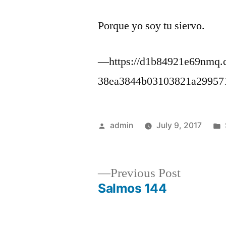
Porque yo soy tu siervo.
—https://d1b84921e69nmq.c
38ea3844b03103821a29957
Posted
admin
July 9, 2017
by
Previous
Previous Post
post:
Salmos 144
Post