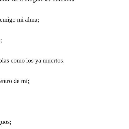
nemigo mi alma;
;
blas como los ya muertos.
entro de mí;
guos;