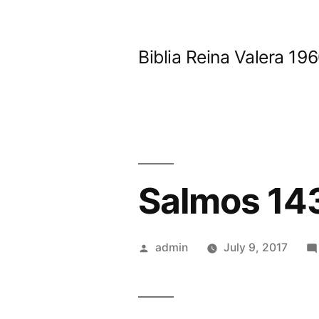
Skip
to
Biblia Reina Valera 1
content
Salmos 14
Posted
admin
July 9, 2017
by