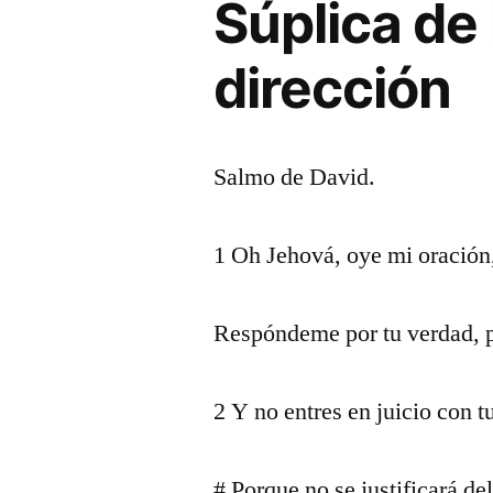
Súplica de 
dirección
Salmo de David.
1 Oh Jehová, oye mi oración
Respóndeme por tu verdad, po
2 Y no entres en juicio con t
# Porque no se justificará de