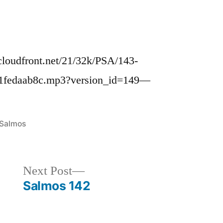
loudfront.net/21/32k/PSA/143-
1fedaab8c.mp3?version_id=149—
Posted
Salmos
in
Next
Next Post
post:
Salmos 142