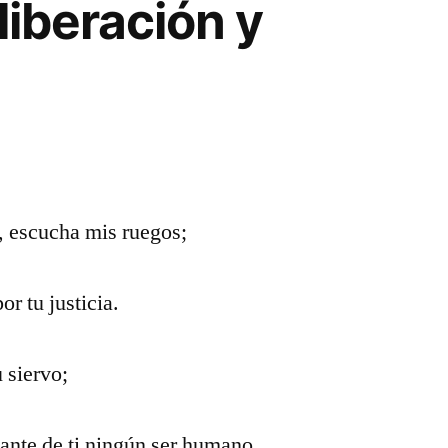
liberación y
, escucha mis ruegos;
r tu justicia.
u siervo;
lante de ti ningún ser humano.