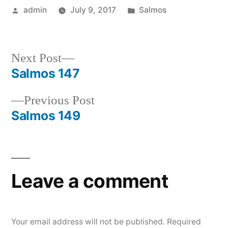
Posted
Posted
admin
July 9, 2017
Salmos
by
in
Next
Next Post
post:
Salmos 147
Post
Previous
Previous Post
navigation
post:
Salmos 149
Leave a comment
Your email address will not be published.
Required