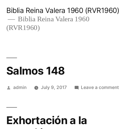
Skip
Biblia Reina Valera 1960 (RVR1960)
to
Biblia Reina Valera 1960
(RVR1960)
content
Salmos 148
Posted
on
admin
July 9, 2017
Leave a comment
by
Sal
148
Exhortación a la