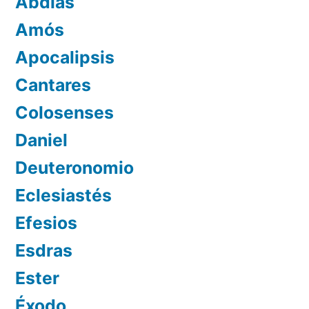
Abdías
Amós
Apocalipsis
Cantares
Colosenses
Daniel
Deuteronomio
Eclesiastés
Efesios
Esdras
Ester
Éxodo