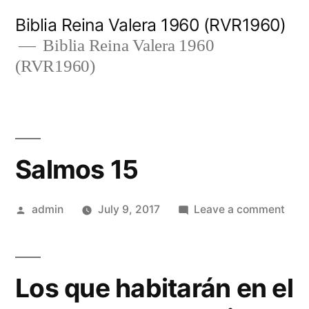
Skip
Biblia Reina Valera 1960 (RVR1960)
to
Biblia Reina Valera 1960
(RVR1960)
content
Salmos 15
Posted
on
admin
July 9, 2017
Leave a comment
by
Sal
15
Los que habitarán en el