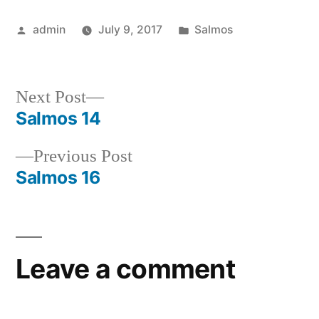
Posted
Posted
admin
July 9, 2017
Salmos
by
in
Next
Next Post
post:
Salmos 14
Post
Previous
Previous Post
navigation
post:
Salmos 16
Leave a comment