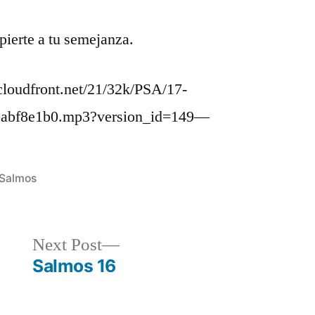
pierte a tu semejanza.
loudfront.net/21/32k/PSA/17-
babf8e1b0.mp3?version_id=149—
Posted
Salmos
in
Next
Next Post
post:
Salmos 16