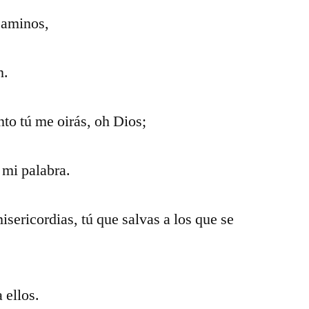
caminos,
n.
nto tú me oirás, oh Dios;
 mi palabra.
sericordias, tú que salvas a los que se
 ellos.