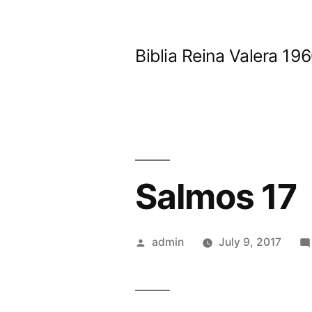
Skip
to
Biblia Reina Valera 1
content
Salmos 17
Posted
admin
July 9, 2017
by