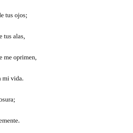
e tus ojos;
 tus alas,
ue me oprimen,
 mi vida.
osura;
temente.