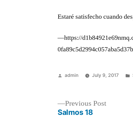
Estaré satisfecho cuando des
—https://d1b84921e69nmq.c
0fa89c5d2994c057aba5d37
Posted
admin
July 9, 2017
by
Previous
Previous Post
post:
Salmos 18
Post