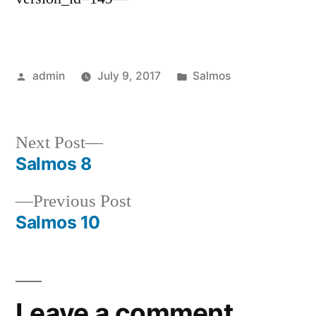
Posted
Posted
admin
July 9, 2017
Salmos
by
in
Next
Next Post
post:
Salmos 8
Post
Previous
Previous Post
navigation
post:
Salmos 10
Leave a comment