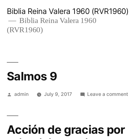
Skip
Biblia Reina Valera 1960 (RVR1960)
to
Biblia Reina Valera 1960
(RVR1960)
content
Salmos 9
Posted
on
admin
July 9, 2017
Leave a comment
by
Sal
9
Acción de gracias por