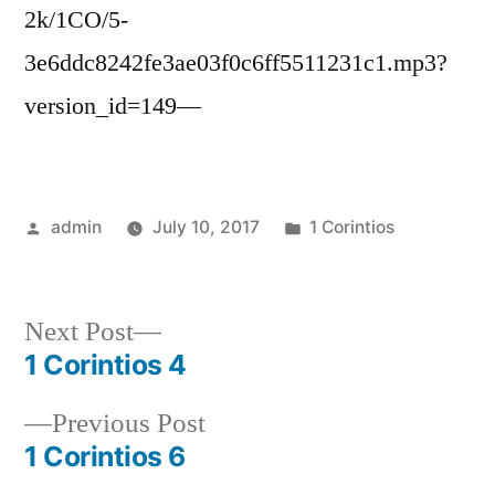
2k/1CO/5-
3e6ddc8242fe3ae03f0c6ff5511231c1.mp3?
version_id=149—
Posted
Posted
admin
July 10, 2017
1 Corintios
by
in
Next
Next Post
post:
1 Corintios 4
Post
Previous
Previous Post
navigation
post:
1 Corintios 6