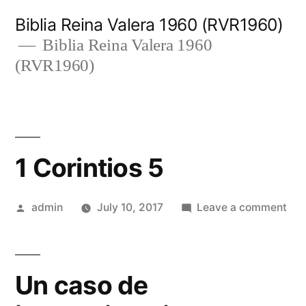
Skip
Biblia Reina Valera 1960 (RVR1960)
to
Biblia Reina Valera 1960
(RVR1960)
content
1 Corintios 5
Posted
on
admin
July 10, 2017
Leave a comment
by
1
Cor
5
Un caso de