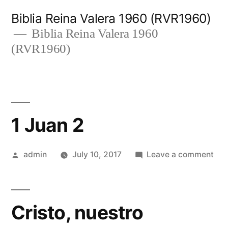
Skip
Biblia Reina Valera 1960 (RVR1960)
to
Biblia Reina Valera 1960
(RVR1960)
content
1 Juan 2
Posted
on
admin
July 10, 2017
Leave a comment
by
1
Jua
2
Cristo, nuestro