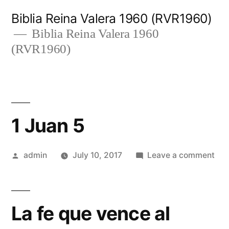
Skip
Biblia Reina Valera 1960 (RVR1960)
to
Biblia Reina Valera 1960
(RVR1960)
content
1 Juan 5
Posted
on
admin
July 10, 2017
Leave a comment
by
1
Jua
5
La fe que vence al