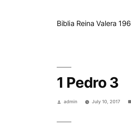
Skip
to
Biblia Reina Valera 1
content
1 Pedro 3
Posted
admin
July 10, 2017
by