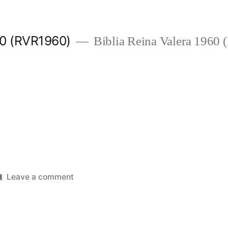
960 (RVR1960)
Biblia Reina Valera 1960
on
Leave a comment
1
Pedro
3