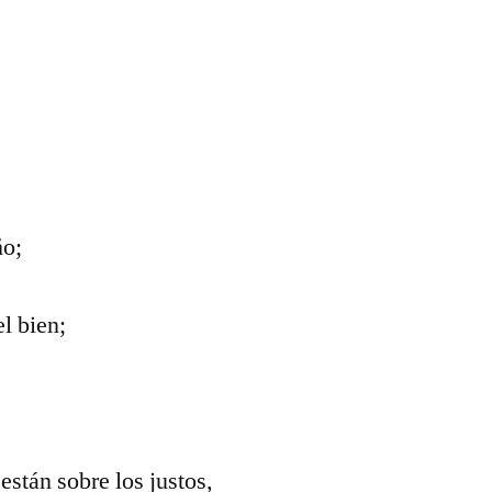
ño;
l bien;
están sobre los justos,