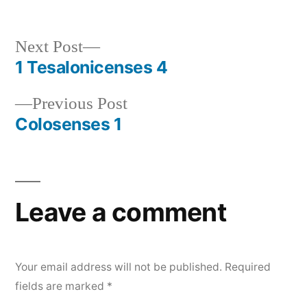
by
in
Next
Next Post
post:
1 Tesalonicenses 4
Post
Previous
Previous Post
navigation
post:
Colosenses 1
Leave a comment
Your email address will not be published.
Required
fields are marked
*