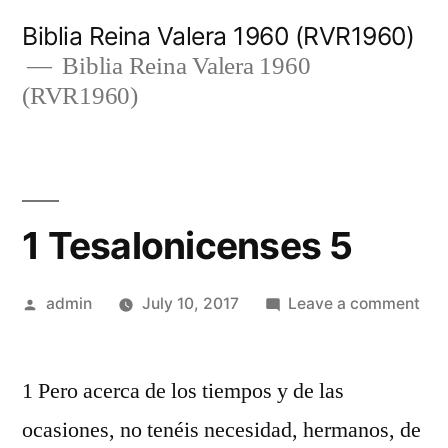
Skip
Biblia Reina Valera 1960 (RVR1960)
to
Biblia Reina Valera 1960
(RVR1960)
content
1 Tesalonicenses 5
Posted
on
admin
July 10, 2017
Leave a comment
by
1
Tes
1 Pero acerca de los tiempos y de las
5
ocasiones, no tenéis necesidad, hermanos, de