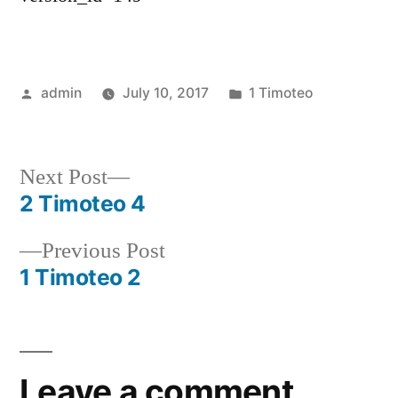
Posted
Posted
admin
July 10, 2017
1 Timoteo
by
in
Next
Next Post
post:
2 Timoteo 4
Post
Previous
Previous Post
navigation
post:
1 Timoteo 2
Leave a comment