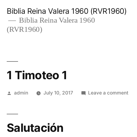
Skip
Biblia Reina Valera 1960 (RVR1960)
to
Biblia Reina Valera 1960
(RVR1960)
content
1 Timoteo 1
Posted
on
admin
July 10, 2017
Leave a comment
by
1
Tim
1
Salutación