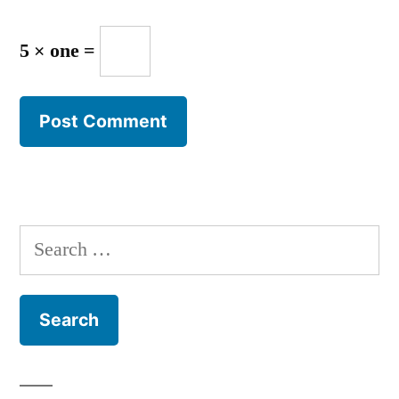
5 × one =
Search
for: