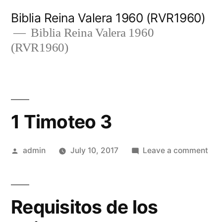
Skip
Biblia Reina Valera 1960 (RVR1960)
to
Biblia Reina Valera 1960
(RVR1960)
content
1 Timoteo 3
Posted
on
admin
July 10, 2017
Leave a comment
by
1
Tim
3
Requisitos de los