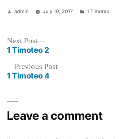
Posted
Posted
admin
July 10, 2017
1 Timoteo
by
in
Next
Next Post
post:
1 Timoteo 2
Post
Previous
Previous Post
navigation
post:
1 Timoteo 4
Leave a comment