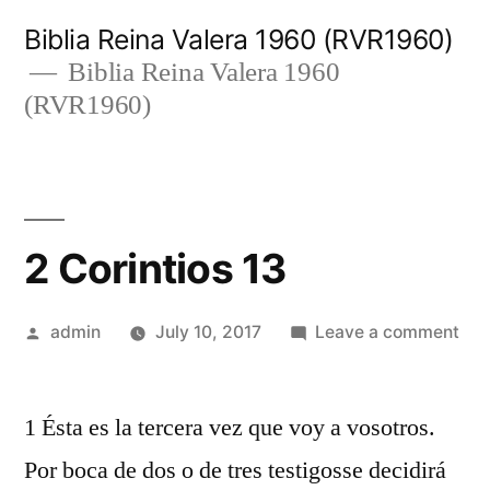
Skip
Biblia Reina Valera 1960 (RVR1960)
to
Biblia Reina Valera 1960
(RVR1960)
content
2 Corintios 13
Posted
on
admin
July 10, 2017
Leave a comment
by
2
Cor
1 Ésta es la tercera vez que voy a vosotros.
13
Por boca de dos o de tres testigosse decidirá