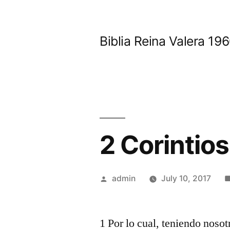
Skip
to
Biblia Reina Valera 1
content
2 Corintios
Posted
admin
July 10, 2017
by
1 Por lo cual, teniendo nosot