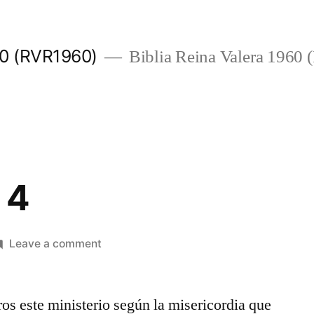
960 (RVR1960)
Biblia Reina Valera 1960
 4
on
Leave a comment
2
Corintios
ros este ministerio según la misericordia que
4