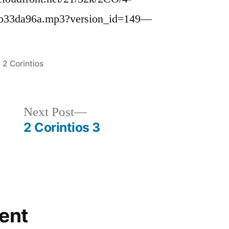
eb33da96a.mp3?version_id=149—
Posted
2 Corintios
in
Next
Next Post
post:
2 Corintios 3
ent