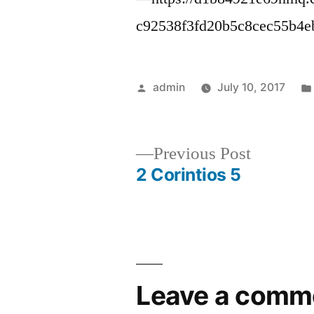
c92538f3fd20b5c8cec55b4
Posted
admin
July 10, 2017
by
Previous
Previous Post
post:
2 Corintios 5
Post
navigation
Leave a comm