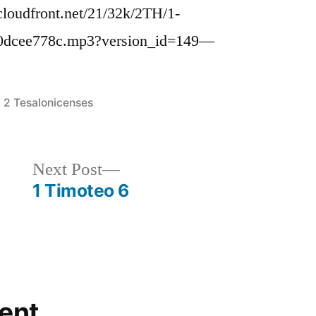
loudfront.net/21/32k/2TH/1-
0dcee778c.mp3?version_id=149—
Posted
2 Tesalonicenses
in
Next
Next Post
post:
1 Timoteo 6
ent