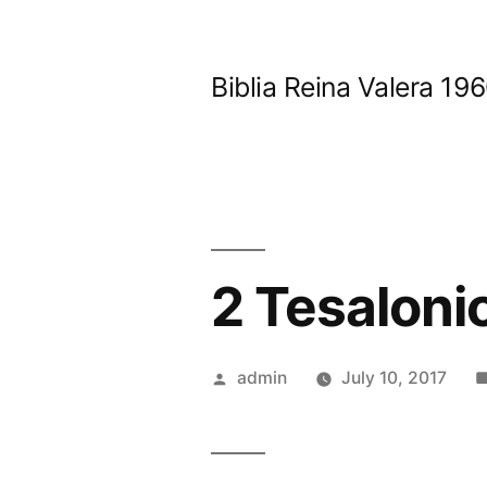
Skip
to
Biblia Reina Valera 1
content
2 Tesaloni
Posted
admin
July 10, 2017
by