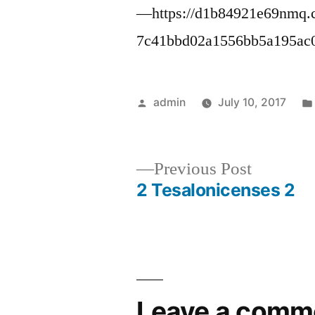
—https://d1b84921e69nmq.c
7c41bbd02a1556bb5a195ac
Posted
admin
July 10, 2017
by
Previous
Previous Post
post:
2 Tesalonicenses 2
Post
navigation
Leave a comm