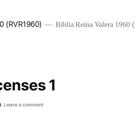
960 (RVR1960)
Biblia Reina Valera 1960
censes 1
on
Leave a comment
2
Tesalonicenses
1