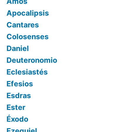
Amós
Apocalipsis
Cantares
Colosenses
Daniel
Deuteronomio
Eclesiastés
Efesios
Esdras
Ester
Éxodo
Ezequiel