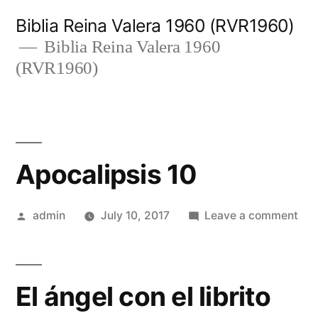
Skip
Biblia Reina Valera 1960 (RVR1960)
to
Biblia Reina Valera 1960
(RVR1960)
content
Apocalipsis 10
Posted
on
admin
July 10, 2017
Leave a comment
by
Apo
10
El ángel con el librito