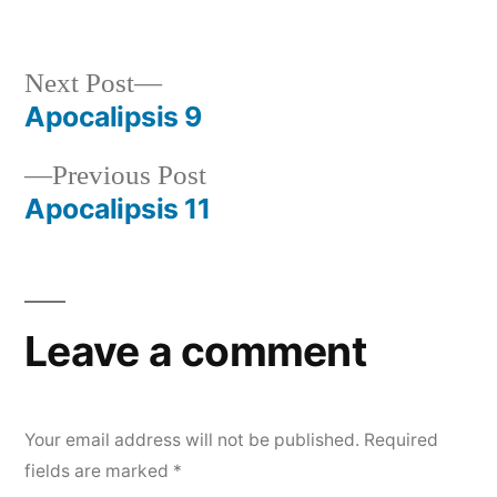
by
in
Next
Next Post
post:
Apocalipsis 9
Post
Previous
Previous Post
navigation
post:
Apocalipsis 11
Leave a comment
Your email address will not be published.
Required
fields are marked
*