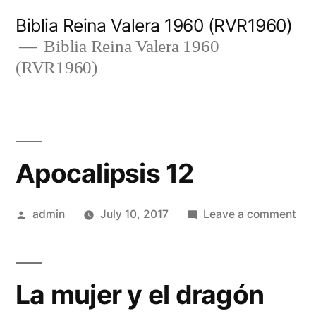
Skip
Biblia Reina Valera 1960 (RVR1960)
to
Biblia Reina Valera 1960
(RVR1960)
content
Apocalipsis 12
Posted
on
admin
July 10, 2017
Leave a comment
by
Apo
12
La mujer y el dragón