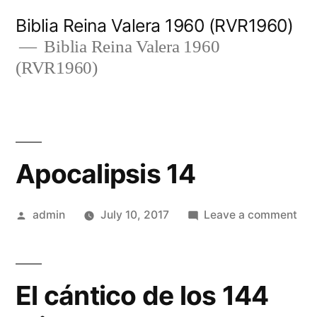
Skip
Biblia Reina Valera 1960 (RVR1960)
to
Biblia Reina Valera 1960
(RVR1960)
content
Apocalipsis 14
Posted
on
admin
July 10, 2017
Leave a comment
by
Apo
14
El cántico de los 144