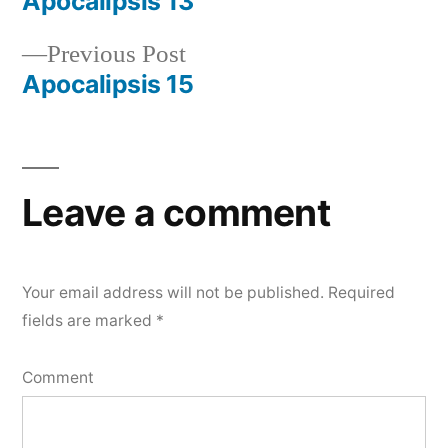
post:
Apocalipsis 13
Post
Previous
Previous Post
navigation
post:
Apocalipsis 15
Leave a comment
Your email address will not be published.
Required
fields are marked
*
Comment