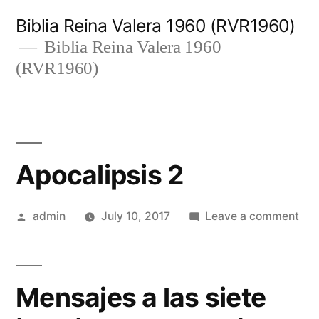
Skip
Biblia Reina Valera 1960 (RVR1960)
to
Biblia Reina Valera 1960
(RVR1960)
content
Apocalipsis 2
Posted
on
admin
July 10, 2017
Leave a comment
by
Apo
2
Mensajes a las siete