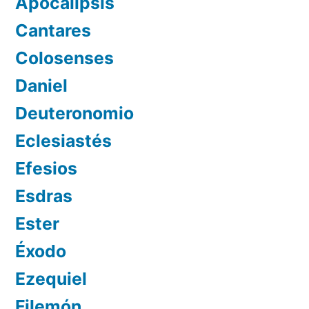
Apocalipsis
Cantares
Colosenses
Daniel
Deuteronomio
Eclesiastés
Efesios
Esdras
Ester
Éxodo
Ezequiel
Filemón