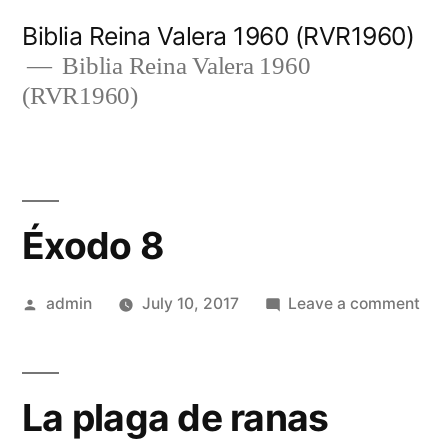
Skip
Biblia Reina Valera 1960 (RVR1960)
to
Biblia Reina Valera 1960
(RVR1960)
content
Éxodo 8
Posted
on
admin
July 10, 2017
Leave a comment
by
Éxo
8
La plaga de ranas