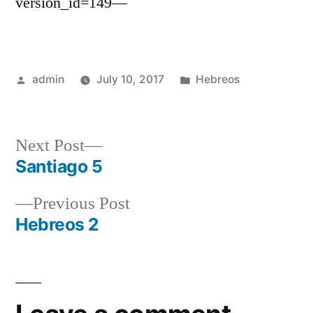
version_id=149—
Posted
Posted
admin
July 10, 2017
Hebreos
by
in
Next
Next Post
post:
Santiago 5
Post
Previous
Previous Post
navigation
post:
Hebreos 2