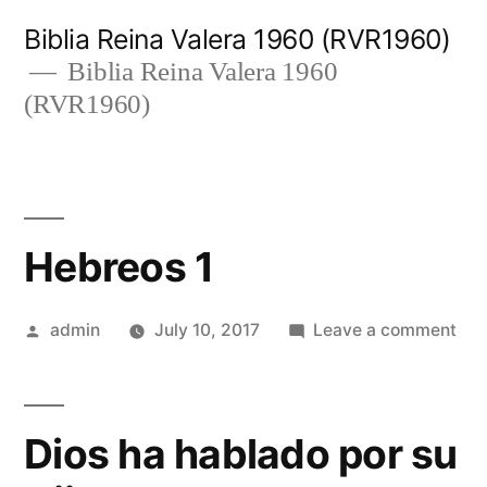
Skip
Biblia Reina Valera 1960 (RVR1960)
to
Biblia Reina Valera 1960
(RVR1960)
content
Hebreos 1
Posted
on
admin
July 10, 2017
Leave a comment
by
Heb
1
Dios ha hablado por su