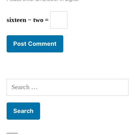
sixteen − two =
Search
for: