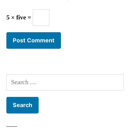
5 × five =
Search
for: