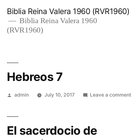
Skip
Biblia Reina Valera 1960 (RVR1960)
to
Biblia Reina Valera 1960
(RVR1960)
content
Hebreos 7
Posted
on
admin
July 10, 2017
Leave a comment
by
Heb
7
El sacerdocio de