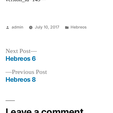
Posted
Posted
admin
July 10, 2017
Hebreos
by
in
Next
Next Post
post:
Hebreos 6
Post
Previous
Previous Post
navigation
post:
Hebreos 8
Leave a comment