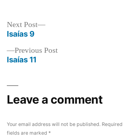
by
in
Next
Next Post
post:
Isaías 9
Post
Previous
Previous Post
navigation
post:
Isaías 11
Leave a comment
Your email address will not be published.
Required
fields are marked
*