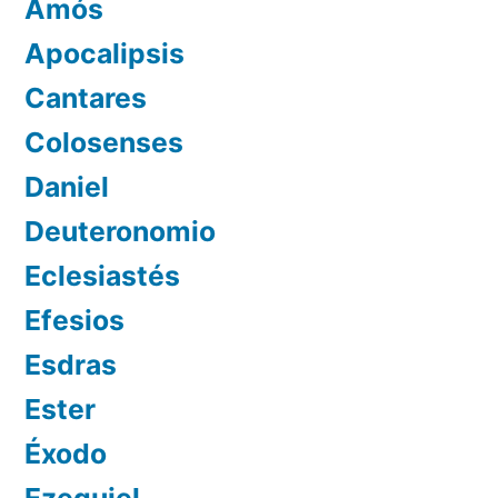
Amós
Apocalipsis
Cantares
Colosenses
Daniel
Deuteronomio
Eclesiastés
Efesios
Esdras
Ester
Éxodo
Ezequiel