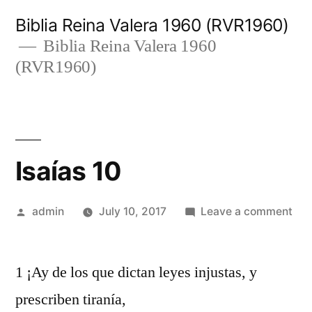
Skip
Biblia Reina Valera 1960 (RVR1960)
to
Biblia Reina Valera 1960
(RVR1960)
content
Isaías 10
Posted
on
admin
July 10, 2017
Leave a comment
by
Isaí
10
1 ¡Ay de los que dictan leyes injustas, y
prescriben tiranía,