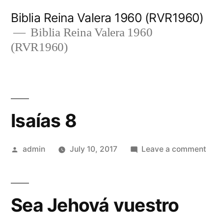
Skip
Biblia Reina Valera 1960 (RVR1960)
to
Biblia Reina Valera 1960
(RVR1960)
content
Isaías 8
Posted
on
admin
July 10, 2017
Leave a comment
by
Isaí
8
Sea Jehová vuestro