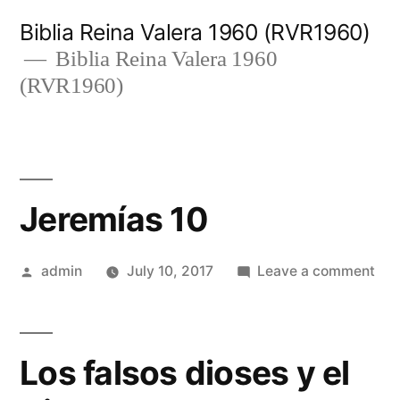
Skip
Biblia Reina Valera 1960 (RVR1960)
to
Biblia Reina Valera 1960
(RVR1960)
content
Jeremías 10
Posted
on
admin
July 10, 2017
Leave a comment
by
Jer
10
Los falsos dioses y el